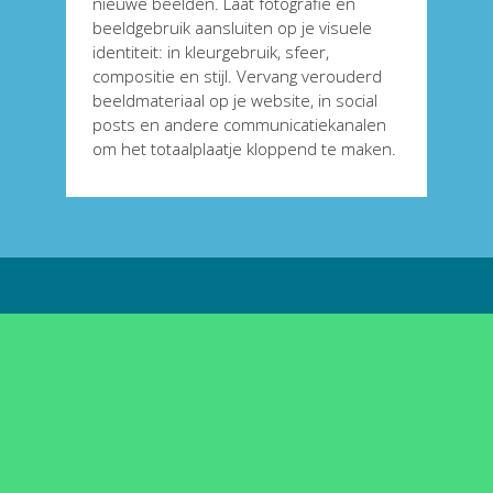
nieuwe beelden. Laat fotografie en 
beeldgebruik aansluiten op je visuele 
identiteit: in kleurgebruik, sfeer, 
compositie en stijl. Vervang verouderd 
beeldmateriaal op je website, in social 
posts en andere communicatiekanalen 
om het totaalplaatje kloppend te maken.
Is het tijd voor die nieuwe 
koers
Wij helpen je om het totaalplaatje kloppend te 