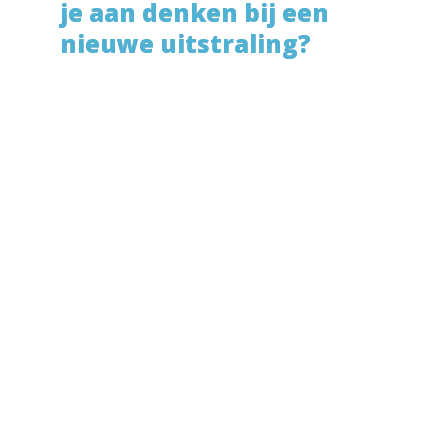
je aan denken bij een 
nieuwe uitstraling?
Rebranding… het klinkt groot en 
spannend, maar het hoeft helemaal niet 
ingewikkeld te zijn! Met de juiste aanpak 
geef je jouw merk een frisse, herkenbare 
en strategisch sterke uitstraling, helemaal 
in lijn met wie je bent en waar je voor 
staat. Wij helpen je op weg!